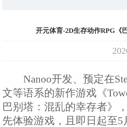
开元体育-2D生存动作RPG
202
Nanoo开发、预定在St
文等语系的新作游戏《Tower of B
巴别塔：混乱的幸存者》，自
先体验游戏，且即日起至5