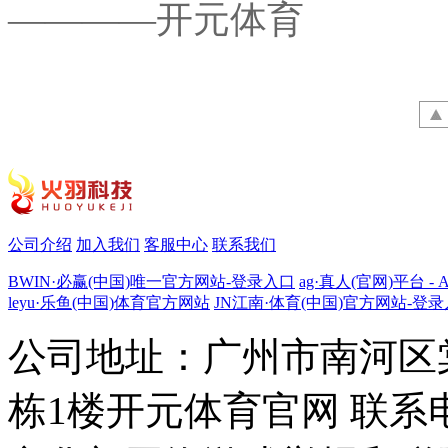
————开元体育
公司介绍
加入我们
客服中心
联系我们
BWIN·必赢(中国)唯一官方网站-登录入口
ag·真人(官网)平台 - 
leyu·乐鱼(中国)体育官方网站
JN江南·体育(中国)官方网站-登
公司地址：广州市南河区
栋1楼开元体育官网 联系电话：