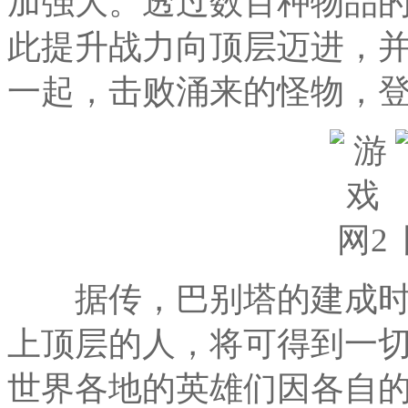
加强大。透过数百种物品
此提升战力向顶层迈进，
一起，击败涌来的怪物，
据传，巴别塔的建成时
上顶层的人，将可得到一切
世界各地的英雄们因各自