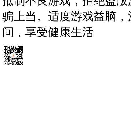
抵制不良游戏，拒绝盗版
骗上当。适度游戏益脑，
间，享受健康生活