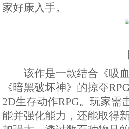
家好康入手。
该作是一款结合《吸血
《暗黑破坏神》的掠夺RP
2D生存动作RPG。玩家
能并强化能力，还能取得