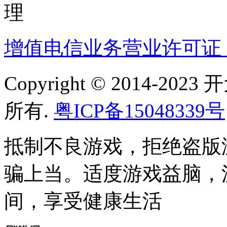
理
增值电信业务营业许可证：粤B
Copyright © 2014-
所有.
粤ICP备15048339号
抵制不良游戏，拒绝盗版
骗上当。适度游戏益脑，
间，享受健康生活