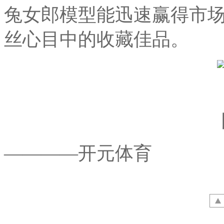
兔女郎模型能迅速赢得市
丝心目中的收藏佳品。
————开元体育