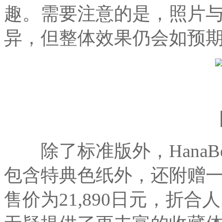
趣。需要注意的是，照片
异，但整体效果仍会如预期展
除了标准版外，HanaB
包含特典色纸外，还附赠
售价为21,890日元，折合