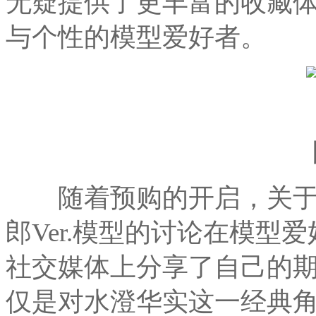
无疑提供了更丰富的收藏
与个性的模型爱好者。
随着预购的开启，关于「
郎Ver.模型的讨论在模型
社交媒体上分享了自己的
仅是对水澄华实这一经典角色