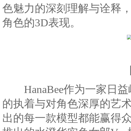
色魅力的深刻理解与诠释
角色的3D表现。
HanaBee作为一家日
的执着与对角色深厚的艺
出的每一款模型都能赢得