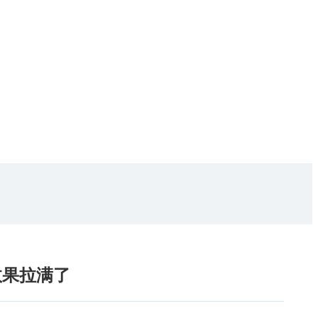
效果拉满了