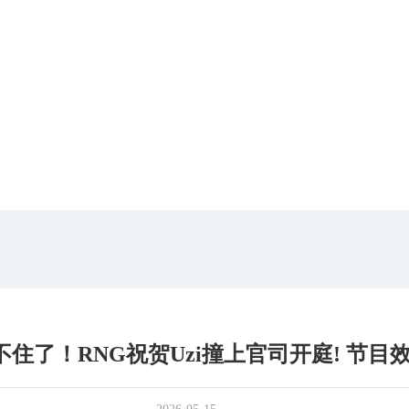
不住了！RNG祝贺Uzi撞上官司开庭! 节目