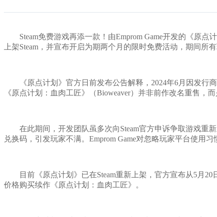
Steam免费游戏再添一款！由Emprom Game开发的《原点
上架Steam，并宣布开启为期两个月的限时免费活动，期间所
《原点计划》官方日前发布公告解释，2024年6月因发行商
《原点计划：血肉工匠》（Bioweaver）并非前作改名重售，
在此期间，开发团队虽多次向Steam官方申诉争取游戏重新上架，
兑换码，引发玩家不满。Emprom Game对忽略玩家平台使用
目前《原点计划》已在Steam重新上架，官方宣布从5月20
价格购买续作《原点计划：血肉工匠》。