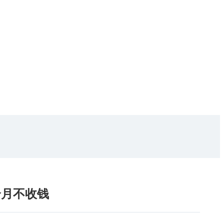
个月不收钱