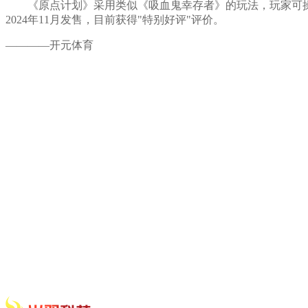
《原点计划》采用类似《吸血鬼幸存者》的玩法，玩家可操控
2024年11月发售，目前获得"特别好评"评价。
————开元体育