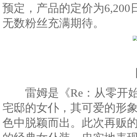
预定，产品的定价为6,20
无数粉丝充满期待。
雷姆是《Re：从零开始
宅邸的女仆，其可爱的形
色中脱颖而出。此次再贩