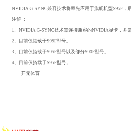
NVIDIA G-SYNC兼容技术将率先应用于旗舰机型S95F，后
注解 ：
1、NVIDIA G-SYNC技术需连接兼容的NVIDIA显
2、目前仅搭载于S95F型号。
3、目前仅搭载于S95F型号以及部分S90F型号。
4、目前仅搭载于S95F型号。
————开元体育