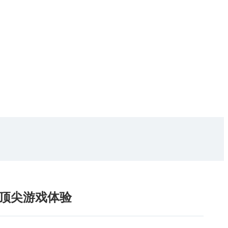
打造顶尖游戏体验