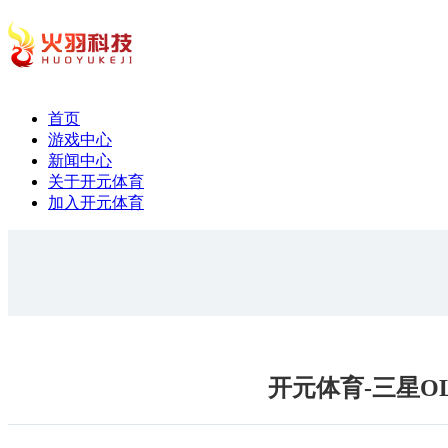
首页
游戏中心
新闻中心
关于开元体育
加入开元体育
开元体育-三星OL