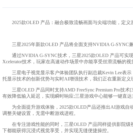
2025款OLED 产品：融合极致流畅画面与尖端功能，定义
三星2025年新款OLED 产品将全面支持NVIDIA G-
通过NVIDIA G-SYNC技术，三星2025款OLED 产品可
Xcelerator技术，玩家在高速动作场景中亦能享受丝滑流畅
三星电子视觉显示客户体验团队执行副总裁Kevin Lee表示：
托显示技术的创新优势与实时AI增强技术，我们正在重新定义
三星OLED 产品同时支持AMD FreeSync Premium
有效降低输入延迟，实现瞬时响应;三星游戏中心能够一键直达主
为全面提升游戏体验，2025款OLED产品还推出AI游戏
调整关键设置，无需中断游戏进程。
在专注游戏性能的同时，三星OLED 产品同样提供影院级视听与
下都能获得沉浸式视觉享受，并实现无缝便捷操控。