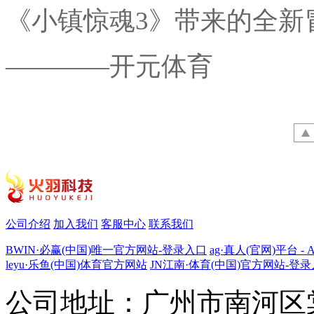
《小镇惊魂3》带来的全新
————开元体育
公司介绍
加入我们
客服中心
联系我们
BWIN·必赢(中国)唯一官方网站-登录入口
ag·真人(官网)平台 - 
leyu·乐鱼(中国)体育官方网站
JN江南·体育(中国)官方网站-登
公司地址：广州市南河区