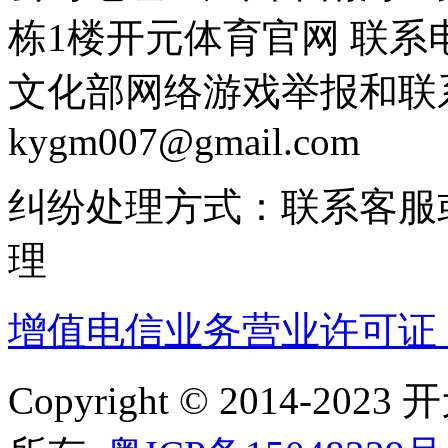
栋1楼开元体育官网 联系电话：
文化部网络游戏举报和联
kygm007@gmail.com
纠纷处理方式：联系客服
理
增值电信业务营业许可证：粤B
Copyright © 2014-