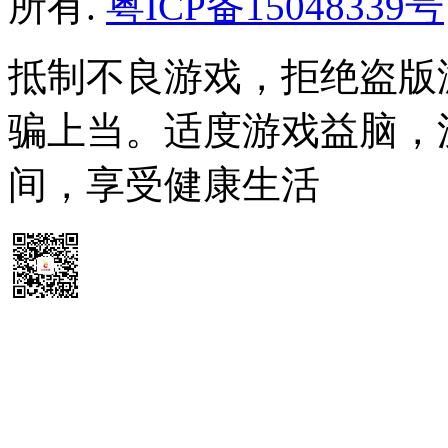
所有.
粤ICP备15048339号
抵制不良游戏，拒绝盗版
骗上当。适度游戏益脑，
间，享受健康生活