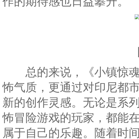
作的期待感也日益攀升。
总的来说，《小镇惊魂3
怖气质，更通过对印尼都
新的创作灵感。无论是系
怖冒险游戏的玩家，都能
属于自己的乐趣。随着时