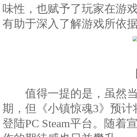
味性，也赋予了玩家在游
有助于深入了解游戏所依
值得一提的是，虽然当
期，但《小镇惊魂3》预计将
登陆PC Steam平台。