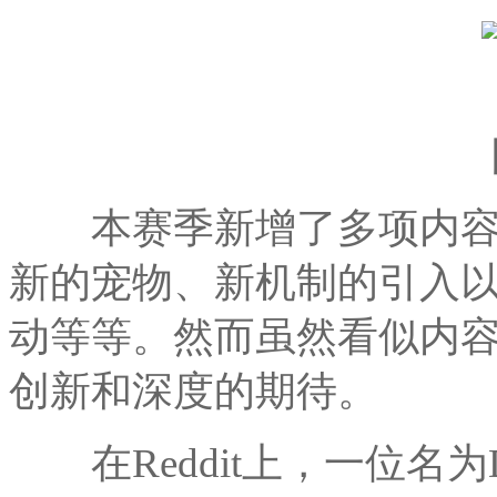
本赛季新增了多项内容和
新的宠物、新机制的引入
动等等。然而虽然看似内
创新和深度的期待。
在Reddit上，一位名为Di