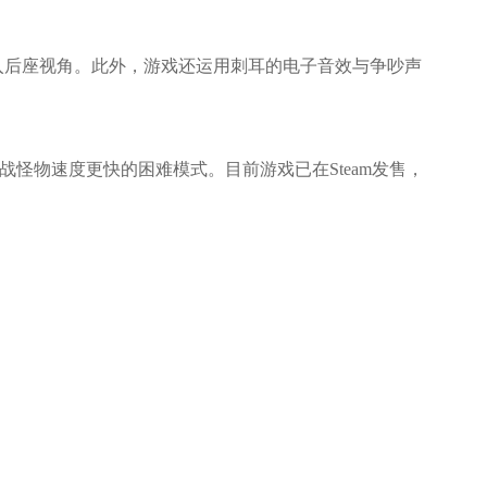
入后座视角。此外，游戏还运用刺耳的电子音效与争吵声
战怪物速度更快的困难模式。目前游戏已在Steam发售，