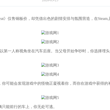
2026-05-23
eat》仅售铜板价，却凭借出色的剧情安排与氛围营造，在Stea
回程，以第一人称视角坐在汽车后座。当父母开始争吵时，你选择
你可能会发现游戏中的怪物正凝视着你，而你在游戏中获得的补
只能前行的车上，你无处可逃。