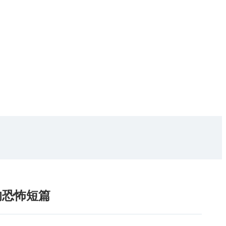
的恐怖短篇