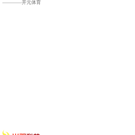
————开元体育