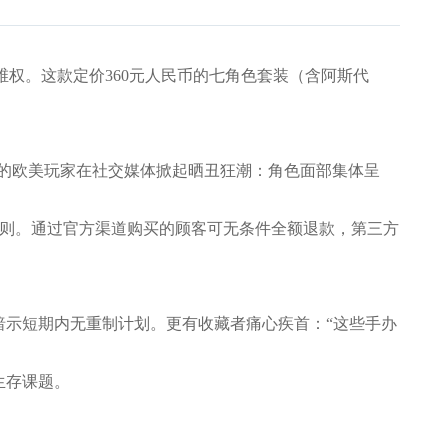
体维权。这款定价360元人民币的七角色套装（含阿斯代
。然而本月首批到货的欧美玩家在社交媒体掀起晒丑狂潮：角色面部集体呈
则。通过官方渠道购买的顾客可无条件全额退款，第三方
示短期内无重制计划。更有收藏者痛心疾首：“这些手办
生存课题。