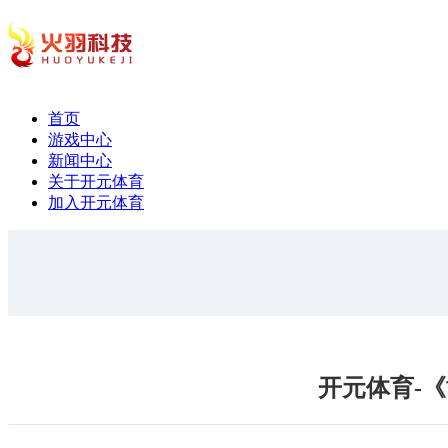
首页
游戏中心
新闻中心
关于开元体育
加入开元体育
开元体育-