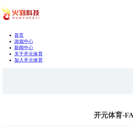
首页
游戏中心
新闻中心
关于开元体育
加入开元体育
开元体育-F