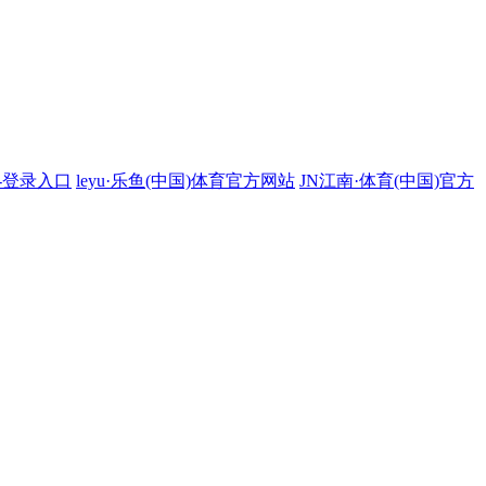
站-登录入口
leyu·乐鱼(中国)体育官方网站
JN江南·体育(中国)官方