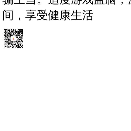
间，享受健康生活