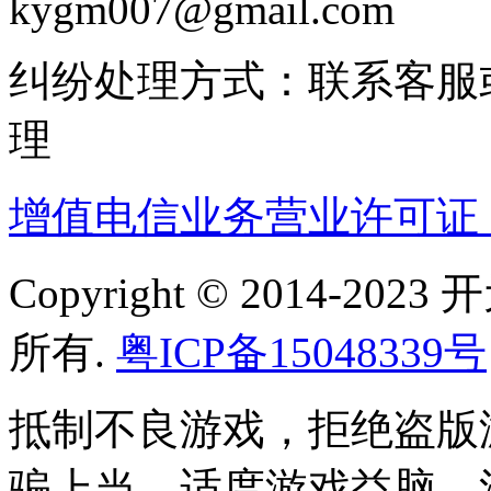
kygm007@gmail.com
纠纷处理方式：联系客服
理
增值电信业务营业许可证：粤B
Copyright © 2014-
所有.
粤ICP备15048339号
抵制不良游戏，拒绝盗版
骗上当。适度游戏益脑，