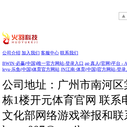
公司介绍
加入我们
客服中心
联系我们
BWIN·必赢(中国)唯一官方网站-登录入口
ag·真人(官网)平台 - 
leyu·乐鱼(中国)体育官方网站
JN江南·体育(中国)官方网站-登
公司地址：广州市南河区
栋1楼开元体育官网 联系电话：
文化部网络游戏举报和联