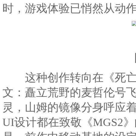
时，游戏体验已悄然从动
这种创作转向在《死亡搁
文：矗立荒野的麦哲伦号飞船形如
灵，山姆的镜像分身呼应着So
UI设计都在致敬《MGS2