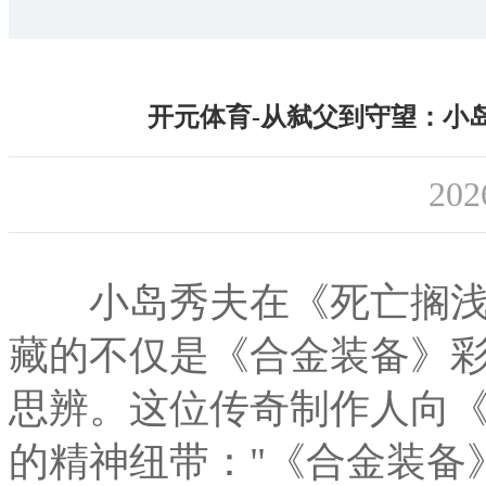
开元体育-从弑父到守望：小
202
小岛秀夫在《死亡搁浅2（Dea
藏的不仅是《合金装备》
思辨。这位传奇制作人向《
的精神纽带："《合金装备