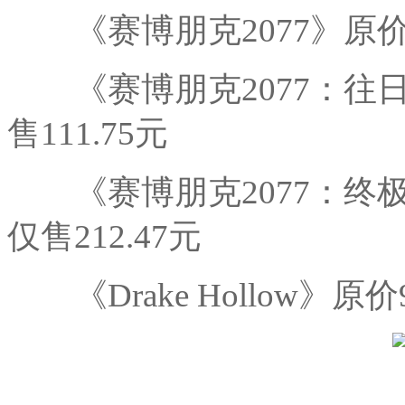
《赛博朋克2077》原价29
《赛博朋克2077：往日之
售111.75元
《赛博朋克2077：终极版》
仅售212.47元
《Drake Hollow》原价