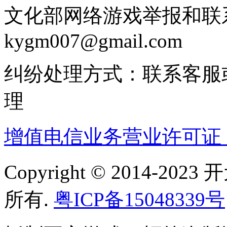
文化部网络游戏举报和联
kygm007@gmail.com
纠纷处理方式：联系客服
理
增值电信业务营业许可证：粤B
Copyright © 2014-
所有.
粤ICP备15048339号