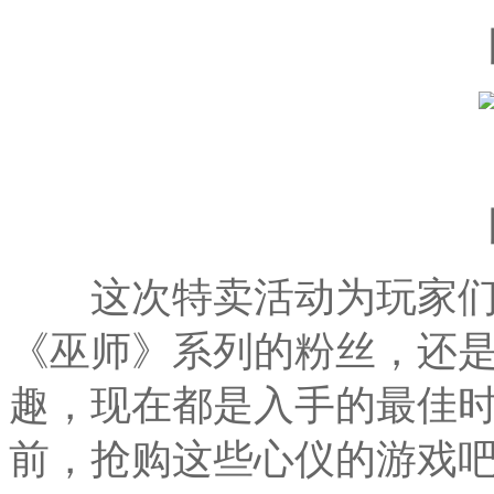
这次特卖活动为玩家们
《巫师》系列的粉丝，还是
趣，现在都是入手的最佳
前，抢购这些心仪的游戏