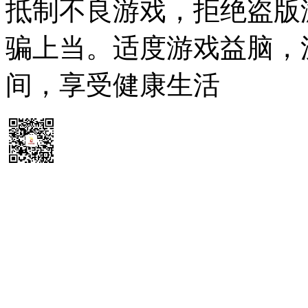
抵制不良游戏，拒绝盗版
骗上当。适度游戏益脑，
间，享受健康生活