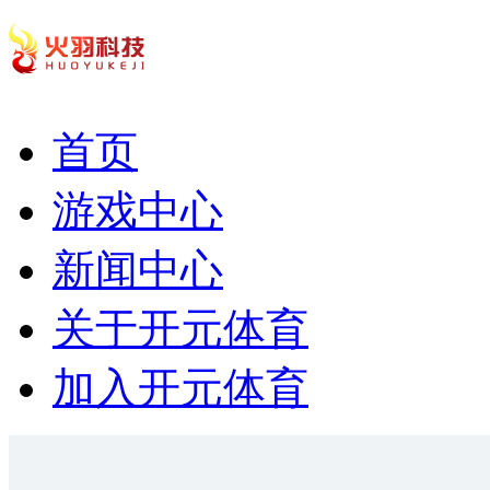
首页
游戏中心
新闻中心
关于开元体育
加入开元体育