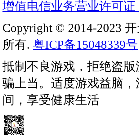
增值电信业务营业许可证：粤B
Copyright © 2014-
所有.
粤ICP备15048339号
抵制不良游戏，拒绝盗版
骗上当。适度游戏益脑，
间，享受健康生活