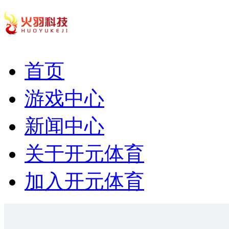
首页
游戏中心
新闻中心
关于开元体育
加入开元体育