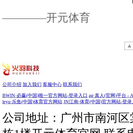
————开元体育
公司介绍
加入我们
客服中心
联系我们
BWIN·必赢(中国)唯一官方网站-登录入口
ag·真人(官网)平台 - 
leyu·乐鱼(中国)体育官方网站
JN江南·体育(中国)官方网站-登
公司地址：广州市南河区