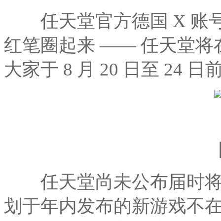
任天堂官方德国 X 账号
红笔圈起来 —— 任天堂将在
大家于 8 月 20 日至 24
任天堂尚未公布届时将
划于年内发布的新游戏不在少数。