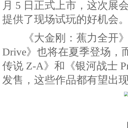
月 5 日正式上市，这次
提供了现场试玩的好机会
《大金刚：蕉力全开》预计 
Drive》也将在夏季登场，而 
传说 Z-A》和《银河战士 P
发售，这些作品都有望出现在 