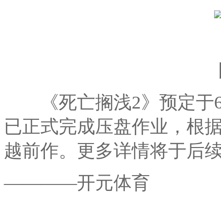
《死亡搁浅2》预定于6月2
已正式完成压盘作业，根
越前作。更多详情将于后
————开元体育