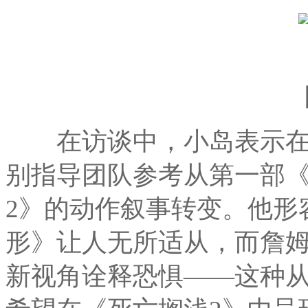
在访谈中，小岛表示在
别指导团队参考从第一部
2》的动作叙事转变。他形
形》让人无所适从，而詹姆
新视角诠释恐惧——这种