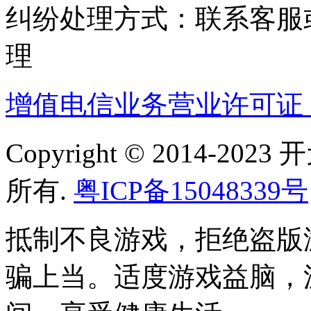
纠纷处理方式：联系客服
理
增值电信业务营业许可证：粤B
Copyright © 2014-
所有.
粤ICP备15048339号
抵制不良游戏，拒绝盗版
骗上当。适度游戏益脑，