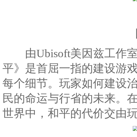
由Ubisoft美因兹工作
平》是首屈一指的建设游
每个细节。玩家如何建设
民的命运与行省的未来。
世界中，和平的代价交由