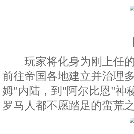
玩家将化身为刚上任的
前往帝国各地建立并治理多
姆"内陆，到"阿尔比恩"
罗马人都不愿踏足的蛮荒