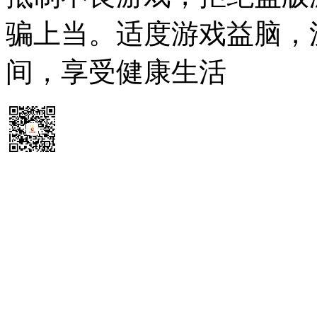
骗上当。适度游戏益脑，
间，享受健康生活