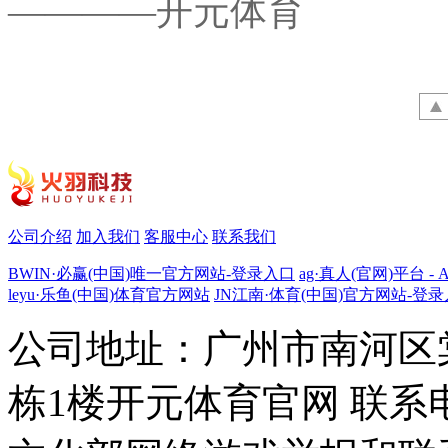
————开元体育
公司介绍
加入我们
客服中心
联系我们
BWIN·必赢(中国)唯一官方网站-登录入口
ag·真人(官网)平台 - 
leyu·乐鱼(中国)体育官方网站
JN江南·体育(中国)官方网站-登
公司地址：广州市南河区
栋1楼开元体育官网 联系电话：