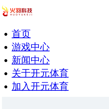
首页
游戏中心
新闻中心
关于开元体育
加入开元体育