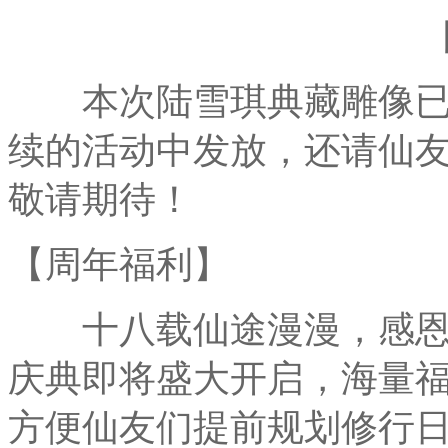
本次陆雪琪典藏雕像已
续的活动中发放，还请仙
敬请期待！
【周年福利】
十八载仙途漫漫，感恩有
庆典即将盛大开启，海量
方便仙友们提前规划修行