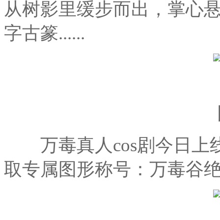
从树影里缓步而出，掌心悬
字古篆......
万毒真人cos剧今日上线
取专属图形称号：万毒谷