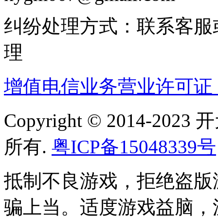
纠纷处理方式：联系客服
理
增值电信业务营业许可证：粤B
Copyright © 2014-
所有.
粤ICP备15048339号
抵制不良游戏，拒绝盗版
骗上当。适度游戏益脑，