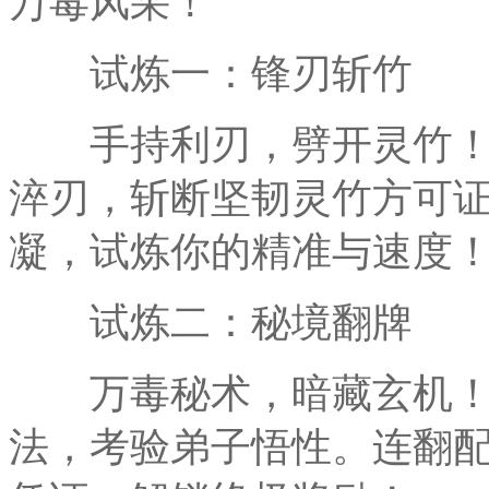
万毒风采！
试炼一：锋刃斩竹
手持利刃，劈开灵竹！
淬刃，斩断坚韧灵竹方可
凝，试炼你的精准与速度
试炼二：秘境翻牌
万毒秘术，暗藏玄机！
法，考验弟子悟性。连翻