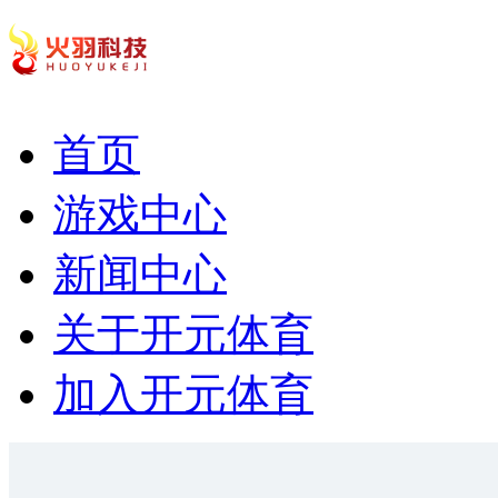
首页
游戏中心
新闻中心
关于开元体育
加入开元体育