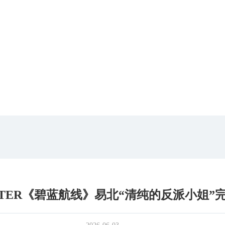
LTER《碧蓝航线》易北“清纯的反派小姐”