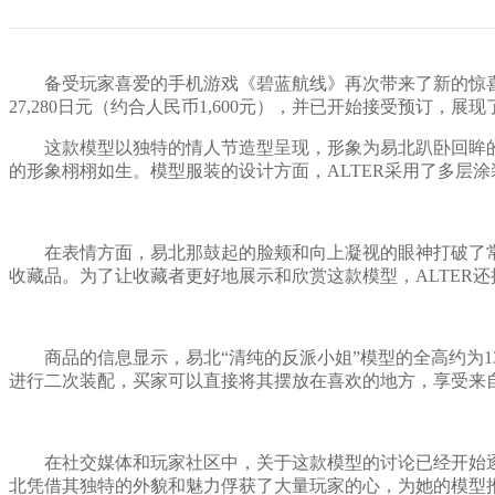
备受玩家喜爱的手机游戏《碧蓝航线》再次带来了新的惊喜。著名
27,280日元（约合人民币1,600元），并已开始接受预订，
这款模型以独特的情人节造型呈现，形象为易北趴卧回眸的诱
的形象栩栩如生。模型服装的设计方面，ALTER采用了多层
在表情方面，易北那鼓起的脸颊和向上凝视的眼神打破了常
收藏品。为了让收藏者更好地展示和欣赏这款模型，ALTER还
商品的信息显示，易北“清纯的反派小姐”模型的全高约为13
进行二次装配，买家可以直接将其摆放在喜欢的地方，享受来
在社交媒体和玩家社区中，关于这款模型的讨论已经开始逐
北凭借其独特的外貌和魅力俘获了大量玩家的心，为她的模型