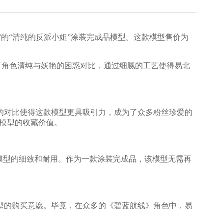
”的“清纯的反派小姐”涂装完成品模型。这款模型售价为
了角色清纯与妖艳的困惑对比，通过细腻的工艺使得易北
对比使得这款模型更具吸引力，成为了众多粉丝珍爱的
了模型的收藏价值。
保模型的细致和耐用。作为一款涂装完成品，该模型无需再
的购买意愿。毕竟，在众多的《碧蓝航线》角色中，易