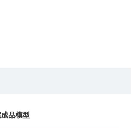
完成品模型