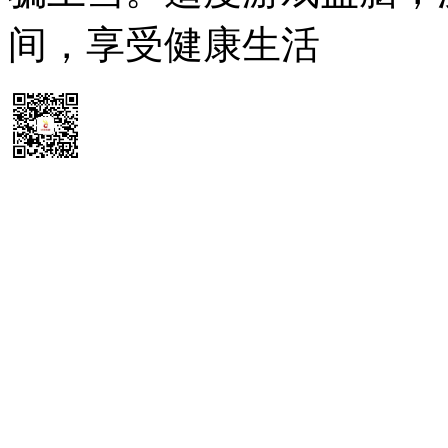
间，享受健康生活