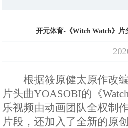
开元体育-《Witch Watch》
202
根据筱原健太原作改编的TV动
片头曲YOASOBI的《Wat
乐视频由动画团队全权制
片段，还加入了全新的原创画面