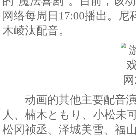
的“魔法喜剧”。目前，该动
网络每周日17:00播出。
木崚汰配音。
动画的其他主要配音演
人、楠木ともり、小松未
松冈祯丞、泽城美雪、福