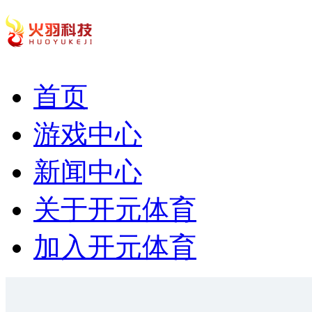
首页
游戏中心
新闻中心
关于开元体育
加入开元体育