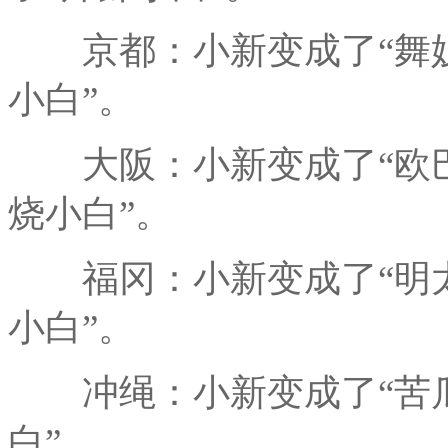
京都：小新变成了“舞妓
小白”。
大阪：小新变成了“欧巴
烧小白”。
福冈：小新变成了“明太
小白”。
冲绳：小新变成了“苦瓜
白”。