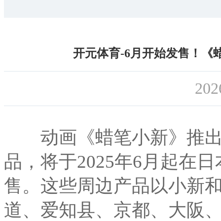
开元体育-6月开始发售！《
202
动画《蜡笔小新》推出
品，将于2025年6月起在
售。这些周边产品以小新
道、爱知县、京都、大阪