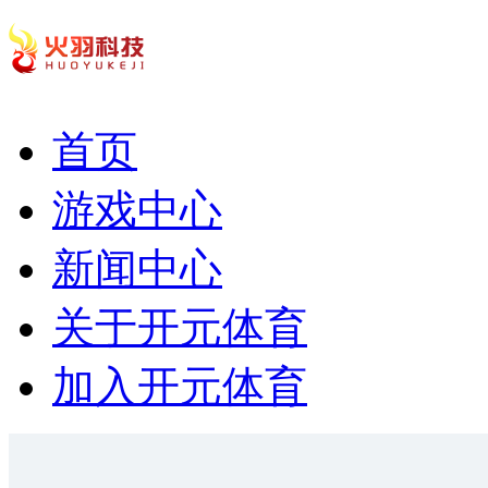
首页
游戏中心
新闻中心
关于开元体育
加入开元体育