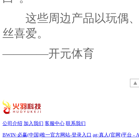
这些周边产品以玩偶、
丝喜爱。
————开元体育
公司介绍
加入我们
客服中心
联系我们
BWIN·必赢(中国)唯一官方网站-登录入口
ag·真人(官网)平台 - 