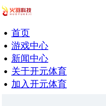
首页
游戏中心
新闻中心
关于开元体育
加入开元体育