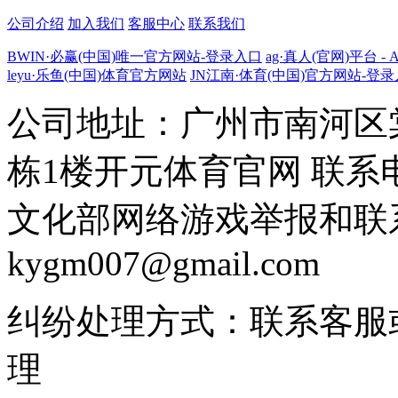
公司介绍
加入我们
客服中心
联系我们
BWIN·必赢(中国)唯一官方网站-登录入口
ag·真人(官网)平台 - 
leyu·乐鱼(中国)体育官方网站
JN江南·体育(中国)官方网站-登
公司地址：广州市南河区
栋1楼开元体育官网 联系电话：
文化部网络游戏举报和联
kygm007@gmail.com
纠纷处理方式：联系客服
理