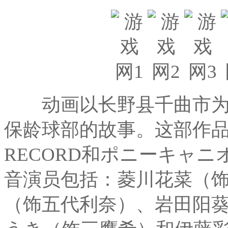
动画以长野县千曲市为背
保龄球部的故事。这部作品
RECORD和ポニーキャ
音演员包括：菱川花菜（
（饰五代利奈）、岩田阳