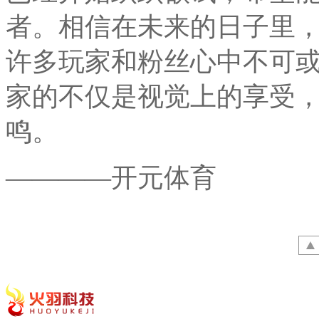
者。相信在未来的日子里
许多玩家和粉丝心中不可
家的不仅是视觉上的享受
鸣。
————开元体育