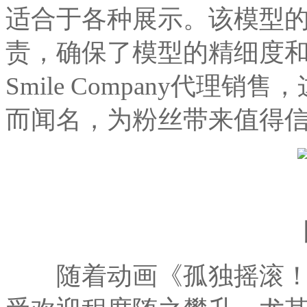
适合于各种展示。该模型
责，确保了模型的精细度和
Smile Company代理
而闻名，为粉丝带来值得
随着动画《孤独摇滚！