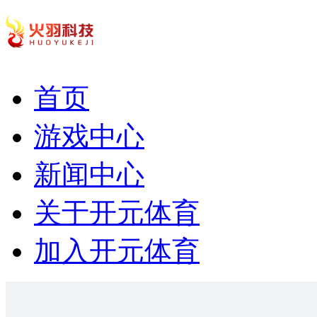
首页
游戏中心
新闻中心
关于开元体育
加入开元体育