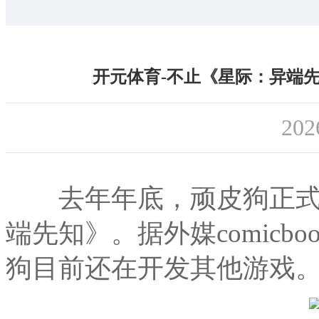
开元体育-不止《星际：异端
202
去年年底，顽皮狗正式宣
端先知》。据外媒comicb
狗目前还在开发其他游戏