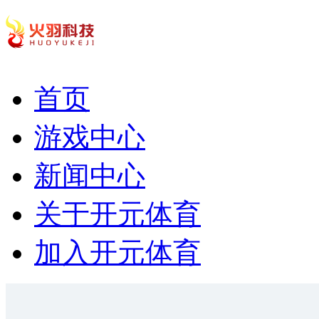
首页
游戏中心
新闻中心
关于开元体育
加入开元体育