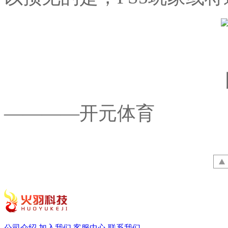
————开元体育
公司介绍
加入我们
客服中心
联系我们