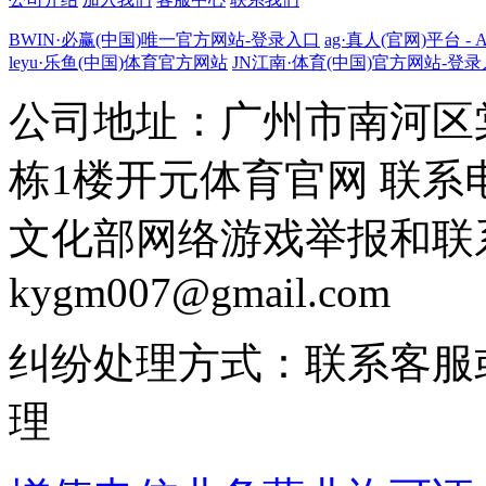
BWIN·必赢(中国)唯一官方网站-登录入口
ag·真人(官网)平台 - 
leyu·乐鱼(中国)体育官方网站
JN江南·体育(中国)官方网站-登
公司地址：广州市南河区
栋1楼开元体育官网 联系电话：
文化部网络游戏举报和联
kygm007@gmail.com
纠纷处理方式：联系客服
理