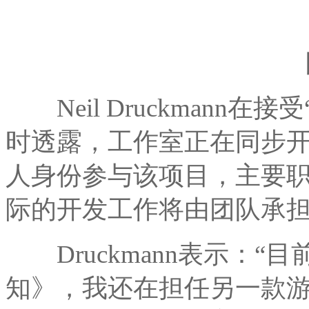
Neil Druckmann在接受“Pr
时透露，工作室正在同步
人身份参与该项目，主要
际的开发工作将由团队承
Druckmann表示：“
知》，我还在担任另一款