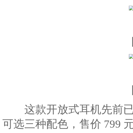
这款开放式耳机先前已
可选三种配色，售价 799 