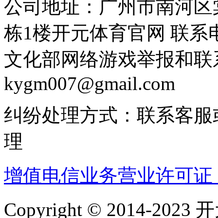
公司地址：广州市南河区
栋1楼开元体育官网 联系电话：
文化部网络游戏举报和联
kygm007@gmail.com
纠纷处理方式：联系客服
理
增值电信业务营业许可证：粤B
Copyright © 2014-