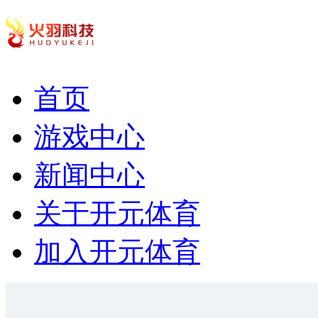
首页
游戏中心
新闻中心
关于开元体育
加入开元体育