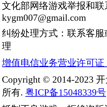
文化部网络游戏举报和联
kygm007@gmail.com
纠纷处理方式：联系客服
理
增值电信业务营业许可证：粤B
Copyright © 2014-
所有.
粤ICP备15048339号