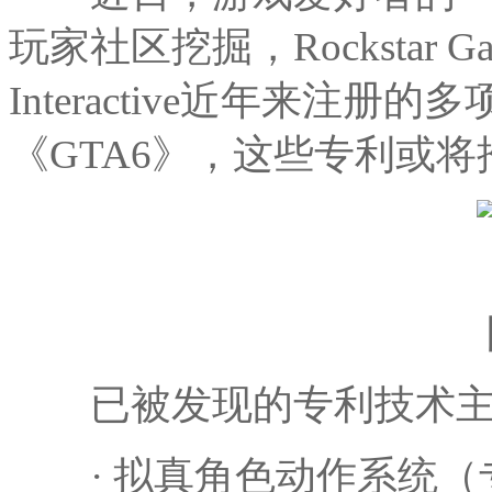
玩家社区挖掘，Rockstar Ga
Interactive近年来注
《GTA6》，这些专利或
已被发现的专利技术主
· 拟真角色动作系统（专利号