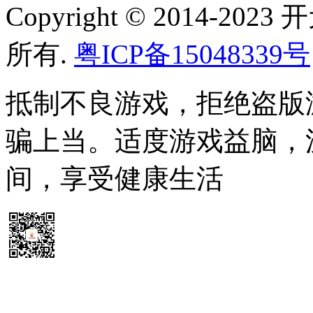
Copyright © 2014-
所有.
粤ICP备15048339号
抵制不良游戏，拒绝盗版
骗上当。适度游戏益脑，
间，享受健康生活