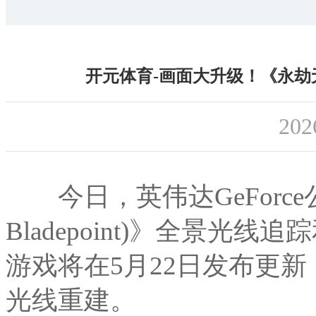
开元体育-画面大升级！《永劫
202
今日，英伟达GeForce公布
Bladepoint)》全景光
游戏将在5月22日发布更新
光线重建。