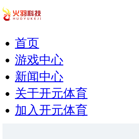
首页
游戏中心
新闻中心
关于开元体育
加入开元体育