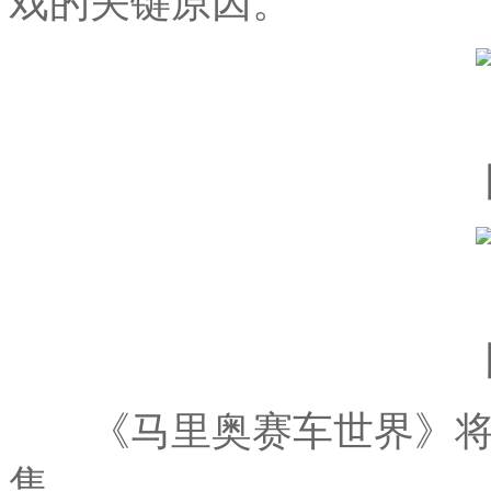
戏的关键原因。
《马里奥赛车世界》将于6月
售。