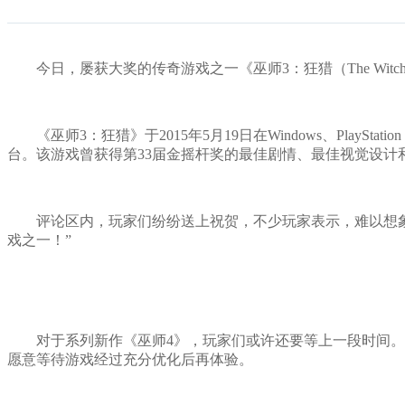
今日，屡获大奖的传奇游戏之一《巫师3：狂猎（The Witche
《巫师3：狂猎》于2015年5月19日在Windows、PlayStatio
台。该游戏曾获得第33届金摇杆奖的最佳剧情、最佳视觉设计
评论区内，玩家们纷纷送上祝贺，不少玩家表示，难以想象这
戏之一！”
对于系列新作《巫师4》，玩家们或许还要等上一段时间。有媒
愿意等待游戏经过充分优化后再体验。