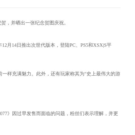
发文祝贺，并晒出一张纪念贺图庆祝。
022年12月14日推出次世代版本，登陆PC、PS5和XSX|S平
一样充满魅力。此外，还有玩家称其为“史上最伟大的游
077》因过早发售而面临的问题，粉丝们表示理解，并更