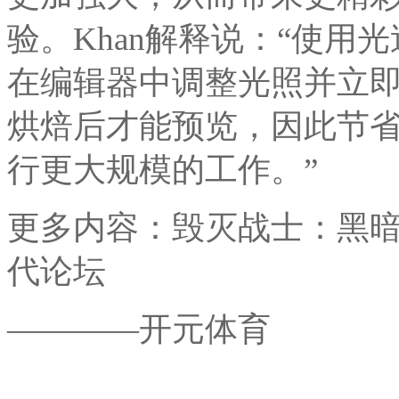
验。Khan解释说：“使用
在编辑器中调整光照并立
烘焙后才能预览，因此节
行更大规模的工作。”
更多内容：毁灭战士：黑
代论坛
————开元体育