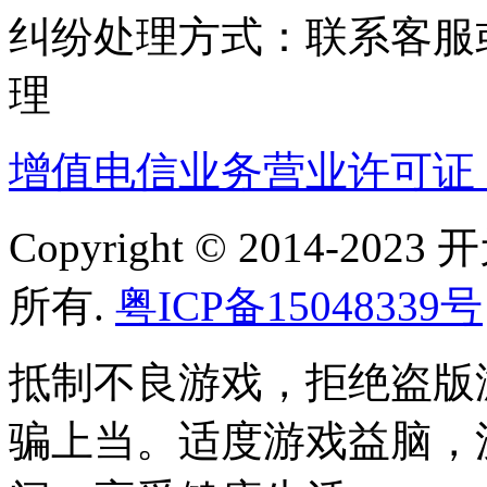
纠纷处理方式：联系客服
理
增值电信业务营业许可证：粤B
Copyright © 2014-
所有.
粤ICP备15048339号
抵制不良游戏，拒绝盗版
骗上当。适度游戏益脑，