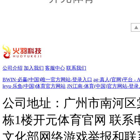
公司介绍
加入我们
客服中心
联系我们
BWIN·必赢(中国)唯一官方网站-登录入口
ag·真人(官网)平台 - 
leyu·乐鱼(中国)体育官方网站
JN江南·体育(中国)官方网站-登
公司地址：广州市南河区
栋1楼开元体育官网 联系电话：
文化部网络游戏举报和联