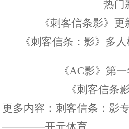
热门
《刺客信条影》更
《刺客信条：影》多人
《AC影》第
《刺客信条
更多内容：刺客信条：影
————开元体育