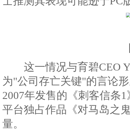
士推测其表现可能逊于PC
这一情况与育碧CEO Yves
为"公司存亡关键"的言论
2007年发售的《刺客信条1
平台独占作品《对马岛之鬼
量。