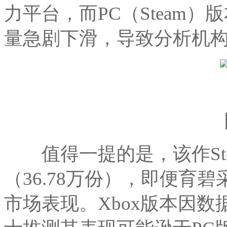
力平台，而PC（Steam）
量急剧下滑，导致分析机
值得一提的是，该作Ste
（36.78万份），即便育
市场表现。Xbox版本因