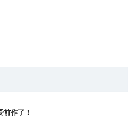
太爱前作了！