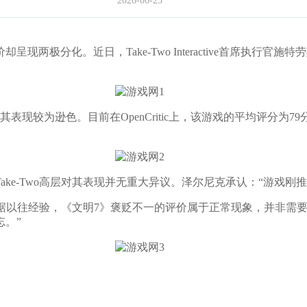
2026-06-25
。近日，Take-Two Interactive首席执行官施特劳斯·泽
为逊色。目前在OpenCritic上，该游戏的平均评分为79分
e-Two高层对其表现并无重大异议。泽尔尼克承认：“游戏刚
根据以往经验，《文明7》褒贬不一的评价属于正常现象，并非需
。”