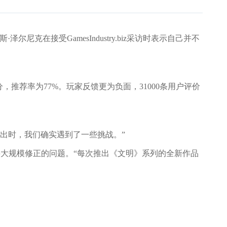
尔尼克在接受GamesIndustry.biz采访时表示自己并不
，推荐率为77%。玩家反馈更为负面，31000条用户评价
推出时，我们确实遇到了一些挑战。”
要大规模修正的问题。“每次推出《文明》系列的全新作品