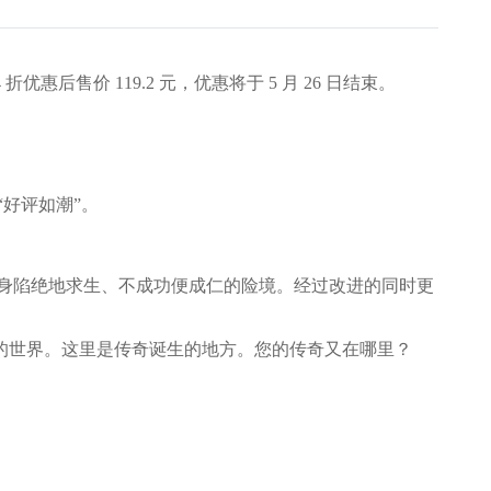
优惠后售价 119.2 元，优惠将于 5 月 26 日结束。
价“好评如潮”。
身陷绝地求生、不成功便成仁的险境。经过改进的同时更
世界。这里是传奇诞生的地方。您的传奇又在哪里？