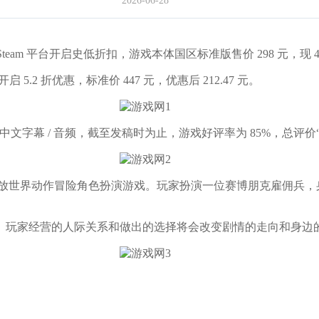
2026-06-28
team 平台开启史低折扣，游戏本体国区标准版售价 298 元，现 4 折
 折优惠，标准价 447 元，优惠后 212.47 元。
支持简体中文字幕 / 音频，截至发稿时为止，游戏好评率为 85%，总评
开放世界动作冒险角色扮演游戏。玩家扮演一位赛博朋克雇佣兵，
玩家经营的人际关系和做出的选择将会改变剧情的走向和身边的