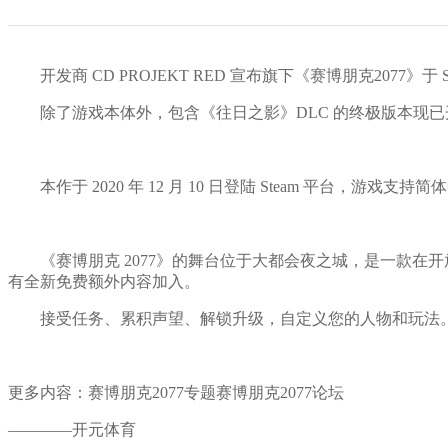
开发商 CD PROJEKT RED 宣布旗下《赛博朋克2077》于 S
除了游戏本体外，包含《往日之影》DLC 的终极版本现已开启 5.2
本作于 2020 年 12 月 10 日登陆 Steam 平台，游戏
《赛博朋克 2077》的舞台位于大都会夜之城，是一款在
有全新免费额外内容加入。
接受任务、累积声望、解锁升级，自定义您的人物和玩法。
更多内容：赛博朋克2077专题赛博朋克2077论坛
————开元体育