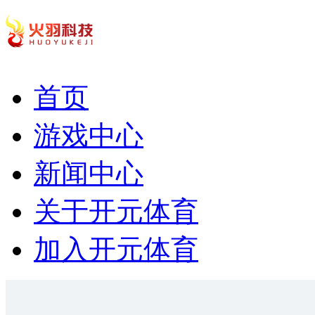
首页
游戏中心
新闻中心
关于开元体育
加入开元体育