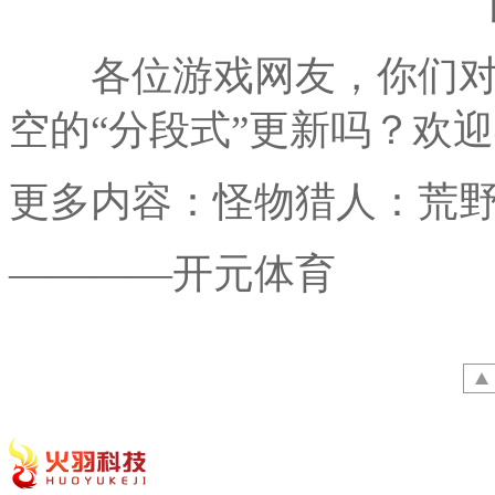
各位游戏网友，你们对
空的“分段式”更新吗？欢
更多内容：怪物猎人：荒
————开元体育