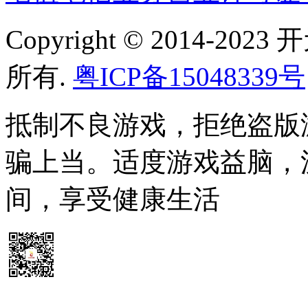
Copyright © 2014-
所有.
粤ICP备15048339号
抵制不良游戏，拒绝盗版
骗上当。适度游戏益脑，
间，享受健康生活