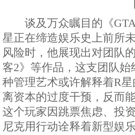
谈及万众瞩目的《GTA6
星正在缔造娱乐史上前所未
风险时，他展现出对团队的
客2》等作品，这支团队始
种管理艺术或许解释着R星
离资本的过度干预，反而
这个玩家因跳票焦虑、投
尼克用行动诠释着新型娱