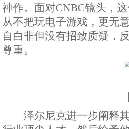
神作。面对CNBC镜头，这
从不把玩电子游戏，更无意
自白非但没有招致质疑，
尊重。
泽尔尼克进一步阐释其理