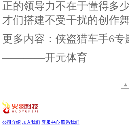
正的领导力不在于懂得多
才们搭建不受干扰的创作
更多内容：侠盗猎车手6专
————开元体育
公司介绍
加入我们
客服中心
联系我们