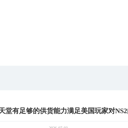
任天堂有足够的供货能力满足美国玩家对NS