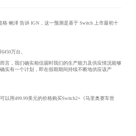
格·鲍泽 告诉 IGN，这一预测是基于 Switch 上市最初十
到450万台。
计划而言，我们确实相信届时我们的生产能力及供应情况能够
我们确实有一个计划，即在假期期间持续不断地供应该产
用499.99美元的价格购买Switch2+《马里奥赛车世