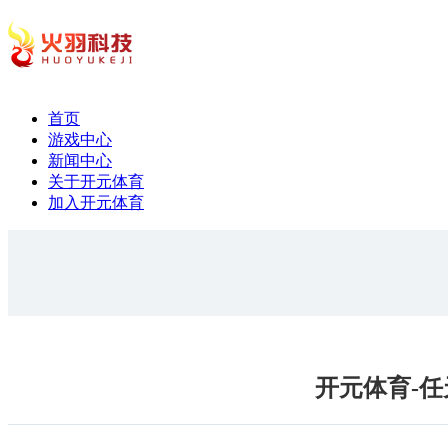
首页
游戏中心
新闻中心
关于开元体育
加入开元体育
开元体育-