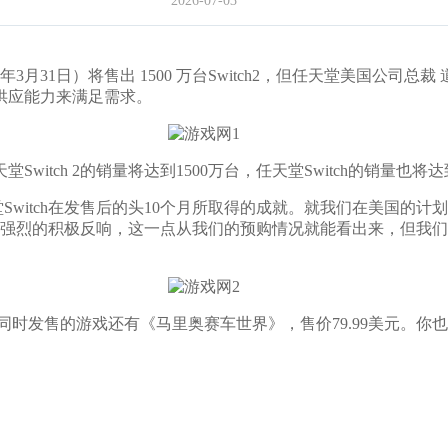
2026-07-03
31日）将售出 1500 万台Switch2，但任天堂美国公司总裁 道
供应能力来满足需求。
ch 2的销量将达到1500万台，任天堂Switch的销量也将达
witch在发售后的头10个月所取得的成就。就我们在美国的
获得了强烈的积极反响，这一点从我们的预购情况就能看出来，但
，同时发售的游戏还有《马里奥赛车世界》，售价79.99美元。你也可以
。