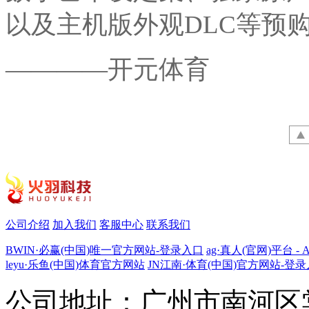
以及主机版外观DLC等预
————开元体育
公司介绍
加入我们
客服中心
联系我们
BWIN·必赢(中国)唯一官方网站-登录入口
ag·真人(官网)平台 - 
leyu·乐鱼(中国)体育官方网站
JN江南·体育(中国)官方网站-登
公司地址：广州市南河区