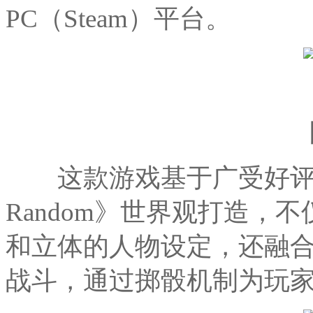
PC（Steam）平台。
这款游戏基于广受好评的暗黑
Random》世界观打造，
和立体的人物设定，还融
战斗，通过掷骰机制为玩