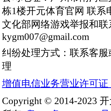
栋1楼开元体育官网 联系电话：
文化部网络游戏举报和联
kygm007@gmail.com
纠纷处理方式：联系客服
理
增值电信业务营业许可证：粤B
Copyright © 2014-