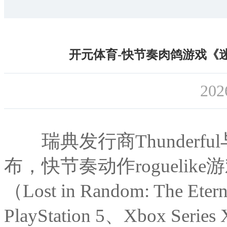
开元体育-快节奏肉鸽游戏《
202
瑞典发行商Thunderful与St
布，快节奏动作rogueli
（Lost in Random: The 
PlayStation 5、Xbox Ser