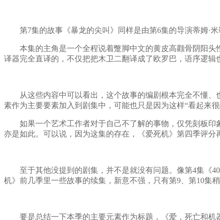
第7集的故事《暴龙的尖叫》同样是由第6集的导演蒂姆·米
本集的主角是一个全程说着蹩脚中文的黄皮高颧骨阴阳头性取
译器完全直译的，不仅把把木卫二翻译成了欧罗巴，语序逻辑
从这些内容中可以看出，这个故事的编剧根本完全不懂、也不
素作为主要要素加入到剧集中，可能也只是因为这样“看起来很
如果一个艺术工作者对于自己不了解的事物，仅凭刻板印象
亦是如此。可以说，因为这集的存在，《爱死机》第四季评分
至于其他没提到的剧集，并不是就没有问题。像第4集《400
机》前几季里一些故事的续集，新意不强，只有第9、第10集
要是总结一下本季的主要元素作为标题，《爱，死亡和机器