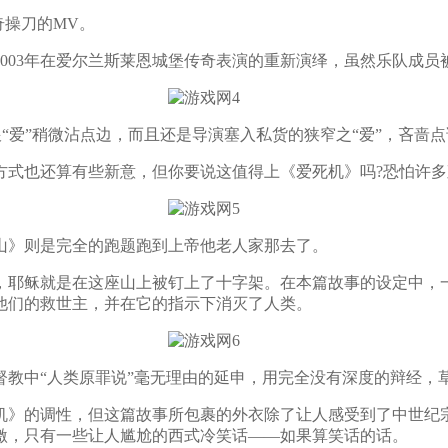
芬奇操刀的MV。
03年在爱尔兰斯莱恩城堡传奇表演的重新演绎，虽然乐队成员
“爱”稍微沾点边，而且还是导演塞入私货的狭窄之“爱”，吝啬
式也还算有些新意，但你要说这值得上《爱死机》吗?恐怕许多
山》则是完全的跑题跑到上帝他老人家那去了。
耶稣就是在这座山上被钉上了十字架。在本篇故事的设定中，一
他们的救世主，并在它的指示下消灭了人类。
中“人类原罪说”毫无理由的延申，用完全没有深度的辩经，
》的调性，但这篇故事所包裹的外衣除了让人感受到了中世纪宗
激，只有一些让人尴尬的西式冷笑话——如果算笑话的话。