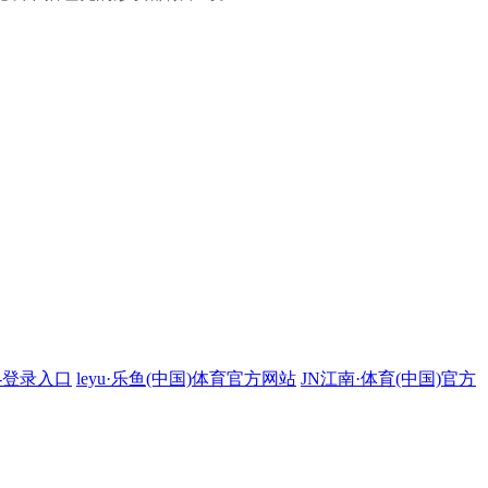
站-登录入口
leyu·乐鱼(中国)体育官方网站
JN江南·体育(中国)官方