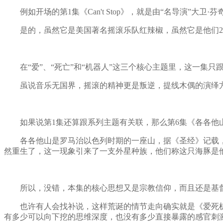
例如开场的第1集《Can't Stop》，就是由“名导演”大卫·
是的，虽然它是美国著名摇滚乐队红辣椒，虽然它是他们20
在“爱”、“死亡”和“机器人”这三个核心主题里，这一集只跟
虽说音乐无国界，摇滚的精神更是叛逆，提线木偶的演绎方
如果说第1集还算跟系列主题有关联，那么第6集《各各他
各各他山是罗马治以色列时期的一座山，据《圣经》记载，
然重生了，这一现象引来了一支外星种族，他们称这只海豚是
所以，没错，本集的核心思想又是宗教信仰，而且还是基督教
也许有人会找补说，这样荒诞的情节走向确实就是《爱死机
有多少可以向下挖的思维深度，也没有多少直接暴露的感官刺