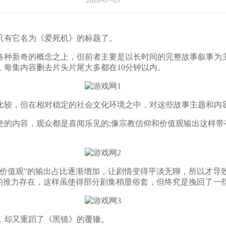
2026-07-03
有它名为《爱死机》的标题了。
种新奇的概念之上，但前者主要是以长时间的完整故事叙事为主
每集内容删去片头片尾大多都在10分钟以内。
较，但在相对稳定的社会文化环境之中，对这些故事主题和内
内容，观众都是喜闻乐见的;像宗教信仰和价值观输出这样带有
值观”的输出占比逐渐增加，让剧情变得平淡无聊，所以才导
的推力存在，这样虽使得部分剧集稍显俗套，但终究是挽回了一些
却又重蹈了《黑镜》的覆辙。