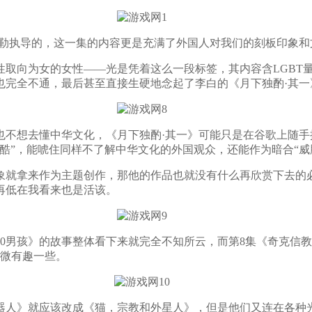
勒执导的，这一集的内容更是充满了外国人对我们的刻板印象和
向为女的女性——光是凭着这么一段标签，其内容含LGBT量
也完全不通，最后甚至直接生硬地念起了李白的《月下独酌·其一
想去懂中华文化，《月下独酌·其一》可能只是在谷歌上随手搜
酷”，能唬住同样不了解中华文化的外国观众，还能作为暗合“威
就拿来作为主题创作，那他的作品也就没有什么再欣赏下去的必
再低在我看来也是活该。
男孩》的故事整体看下来就完全不知所云，而第8集《奇克信教
稍微有趣一些。
人》就应该改成《猫，宗教和外星人》，但是他们又连在各种