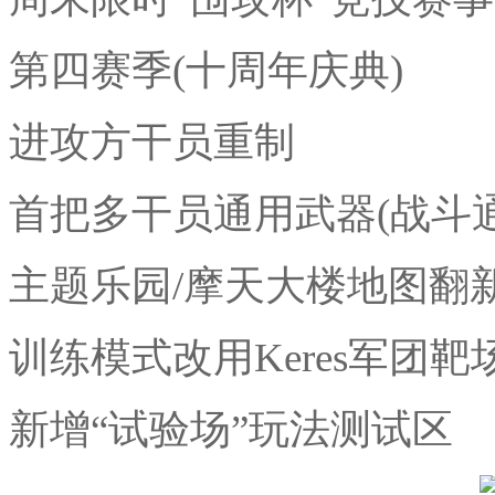
第四赛季(十周年庆典)
进攻方干员重制
首把多干员通用武器(战斗
主题乐园/摩天大楼地图翻
训练模式改用Keres军团靶
新增“试验场”玩法测试区