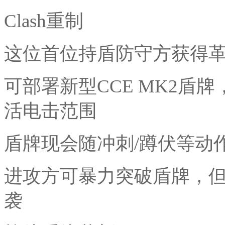
Clash重制
这位首位持盾防守方获得
可部署新型CCE MK2盾
活电击范围
盾牌现会随冲刺/蹲伏等动
进攻方可暴力突破盾牌，
袭