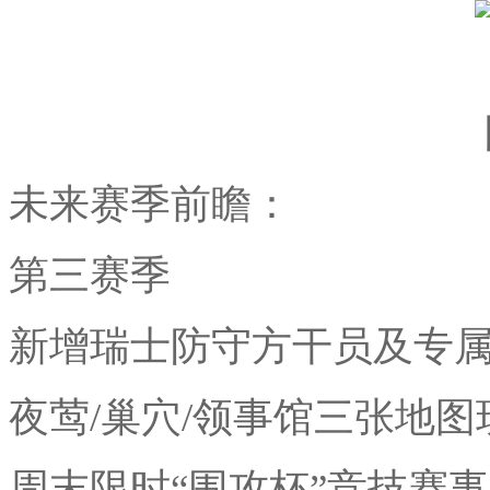
未来赛季前瞻：
第三赛季
新增瑞士防守方干员及专
夜莺/巢穴/领事馆三张地
周末限时“围攻杯”竞技赛事