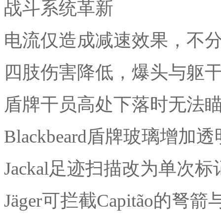
战斗系统革新
电流仅造成减速效果，不
四肢伤害降低，爆头与躯
盾牌干员高处下落时无法
Blackbeard盾牌玻璃增加
Jackal足迹扫描改为单次
Jäger可拦截Capitão的弩箭与