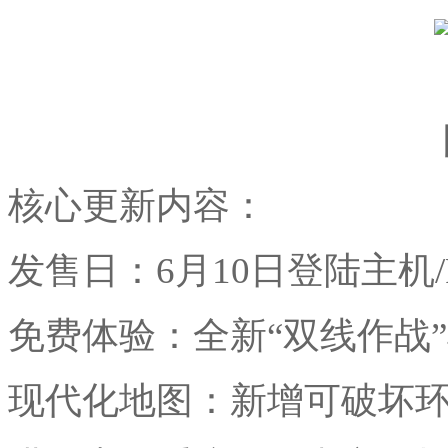
核心更新内容：
发售日：6月10日登陆主机/
免费体验：全新“双线作战”模式(
现代化地图：新增可破坏