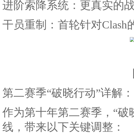
进阶索降系统：更真实的
干员重制：首轮针对Clas
第二赛季“破晓行动”详解：
作为第十年第二赛季，“破
线，带来以下关键调整：