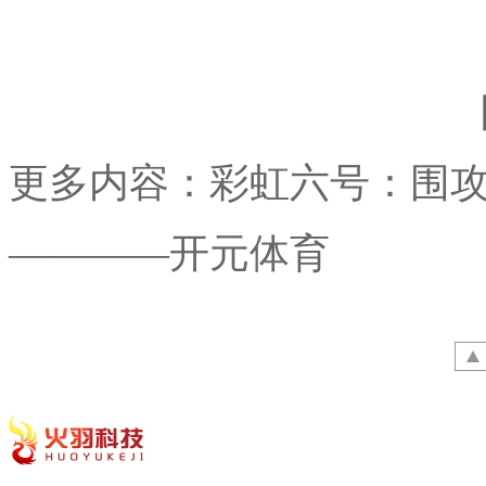
更多内容：彩虹六号：围
————开元体育