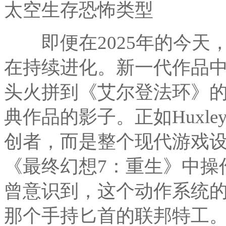
太空生存恐怖类型
即便在2025年的今天，
在持续进化。新一代作品中
头火拼到《艾尔登法环》的
典作品的影子。正如Huxl
创者，而是整个现代游戏设
《最终幻想7：重生》中操
曾意识到，这个动作系统
那个手持匕首的联邦特工