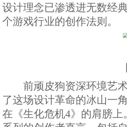
设计理念已渗透进无数经
个游戏行业的创作法则。
前顽皮狗资深环境艺术家Jer
了这场设计革命的冰山一角
在《生化危机4》的肩膀上