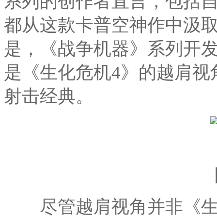
系列的创作者直言，包括自
都从这款卡普空神作中汲
是，《战争机器》系列开发商E
是《生化危机4》的越肩视
射击经典。
尽管越肩视角并非《生化