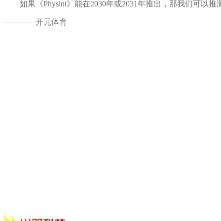
如果《Physint》能在2030年或2031年推出，那我们可以推测出 它
————开元体育