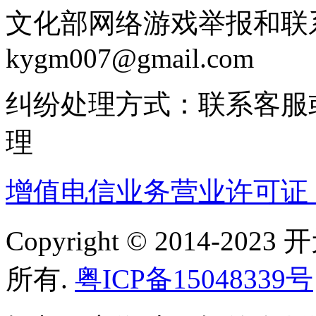
文化部网络游戏举报和联
kygm007@gmail.com
纠纷处理方式：联系客服
理
增值电信业务营业许可证：粤B
Copyright © 2014-
所有.
粤ICP备15048339号