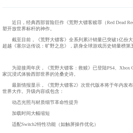
近日，经典西部冒险巨作《荒野大镖客赎罪（Red Dead R
塑开放世界标杆的神作。
截至目前，《荒野大镖客》全系列累计销量已突破1亿份大关，
超越《塞尔达传说：旷野之息》，跻身全球游戏历史销量榜第
为迎接周年庆，《荒野大镖客：救赎》已登陆PS4、Xbox O
家沉浸式体验西部世界的沧桑史诗。
最新情报显示，《荒野大镖客2》次世代版本将于年内发布，除PS
世界大作。升级内容或包含：
动态光照与材质细节革命性提升
加载时间大幅缩短
适配Switch2特性功能（如触屏操作优化）