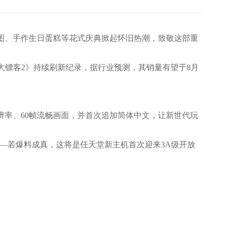
意贺图、手作生日蛋糕等花式庆典掀起怀旧热潮，致敬这部重
大镖客2》持续刷新纪录，据行业预测，其销量有望于8月
K分辨率、60帧流畅画面，并首次追加简体中文，让新世代玩
欢——若爆料成真，这将是任天堂新主机首次迎来3A级开放