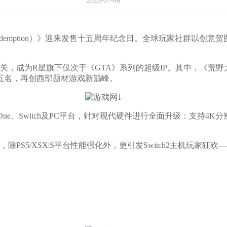
2026-07-06
edemption）》迎来发售十五周年纪念日。全球玩家社群以创
成为R星旗下仅次于《GTA》系列的超级IP。其中，《荒野
五名，再创西部题材游戏新巅峰。
ne、Switch及PC平台，针对现代硬件进行全面升级：支持4
5/XSX|S平台性能强化外，更引发Switch2主机玩家狂