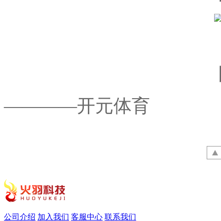
————开元体育
公司介绍
加入我们
客服中心
联系我们