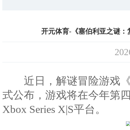
开元体育-《塞伯利亚之谜：
202
近日，解谜冒险游戏《
式公布，游戏将在今年第四
Xbox Series X|S平台。