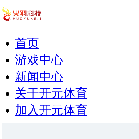
首页
游戏中心
新闻中心
关于开元体育
加入开元体育