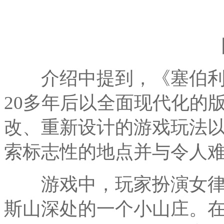
介绍中提到，《塞伯利
20多年后以全面现代化的
改、重新设计的游戏玩法
索标志性的地点并与令人
游戏中，玩家扮演女律师Ka
斯山深处的一个小山庄。在