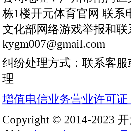
栋1楼开元体育官网 联系电话：
文化部网络游戏举报和联
kygm007@gmail.com
纠纷处理方式：联系客服
理
增值电信业务营业许可证：粤B
Copyright © 2014-