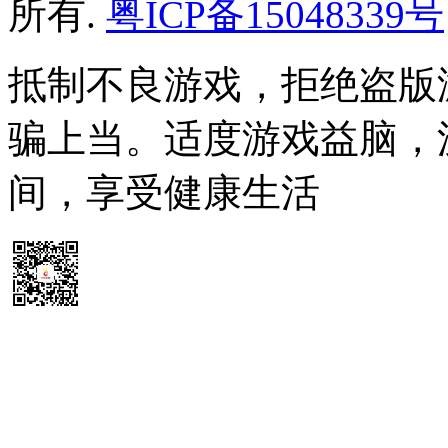
所有.
粤ICP备15048339号
抵制不良游戏，拒绝盗版
骗上当。适度游戏益脑，
间，享受健康生活