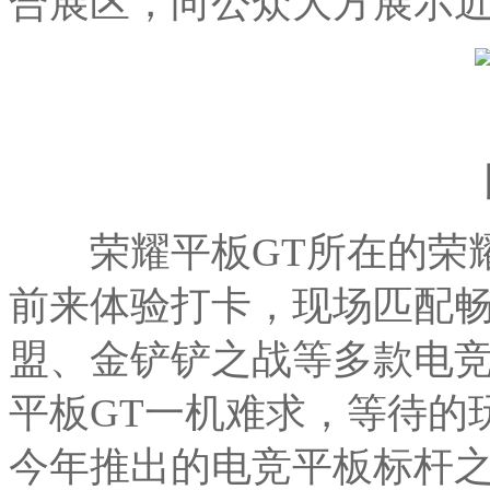
合展区，向公众大方展示
荣耀平板GT所在的荣耀
前来体验打卡，现场匹配畅
盟、金铲铲之战等多款电竞
平板GT一机难求，等待的
今年推出的电竞平板标杆之