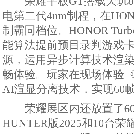
荣耀平板GT搭载天玑83
电第二代4nm制程，在HONO
制霸同档位。HONOR Tur
能算法提前预目录判游戏
源，运用异步计算技术渲
畅体验。玩家在现场体验《
AI渲显分离技术，实现6
荣耀展区内还放置了60台荣耀M
HUNTER版2025和10台荣耀