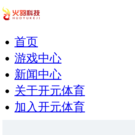
首页
游戏中心
新闻中心
关于开元体育
加入开元体育