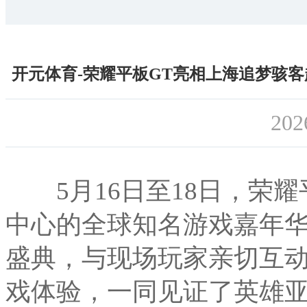
开元体育-荣耀平板GT亮相上海追梦骇
202
5月16日至18日，荣耀
中心的全球知名游戏嘉年华D
盛典，与现场玩家亲切互
戏体验，一同见证了英雄亚