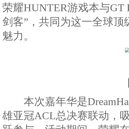
荣耀HUNTER游戏本与GT
剑客”，共同为这一全球顶
魅力。
本次嘉年华是DreamH
雄亚冠ACL总决赛联动，