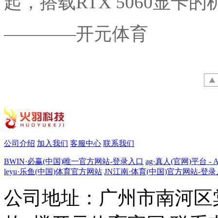
起，搭载RTX 5060显卡
————开元体育
公司介绍
加入我们
客服中心
联系我们
BWIN·必赢(中国)唯一官方网站-登录入口
ag·真人(官网)平台 - 
leyu·乐鱼(中国)体育官方网站
JN江南·体育(中国)官方网站-登
公司地址：广州市南河区