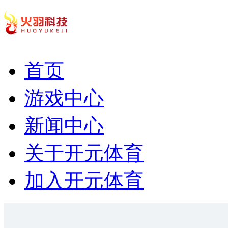
首页
游戏中心
新闻中心
关于开元体育
加入开元体育