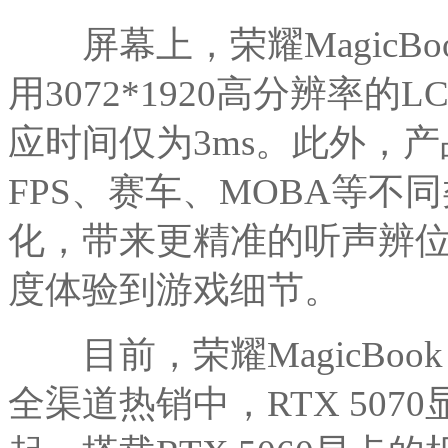
屏幕上，荣耀MagicBook P
用3072*1920高分辨率的
应时间仅为3ms。此外，产
FPS、赛车、MOBA等
化，带来更精准的听声辨
度体验到游戏细节。
目前，荣耀MagicBook Pr
全渠道热销中，RTX 507