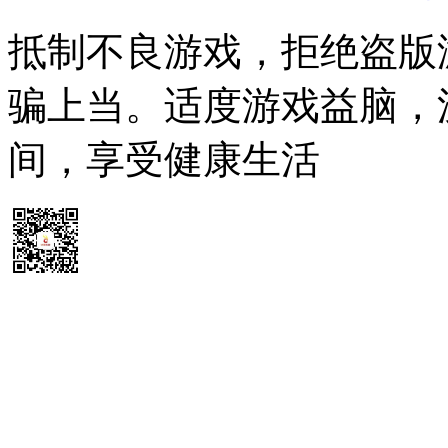
抵制不良游戏，拒绝盗版
骗上当。适度游戏益脑，
间，享受健康生活