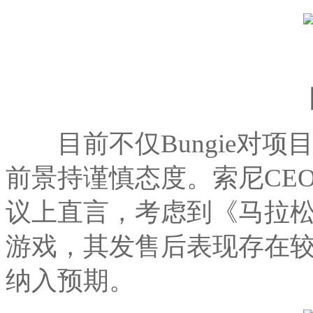
目前不仅Bungie对项
前景持谨慎态度。索尼CEO十
议上直言，考虑到《马拉
游戏，其发售后表现存在
纳入预期。