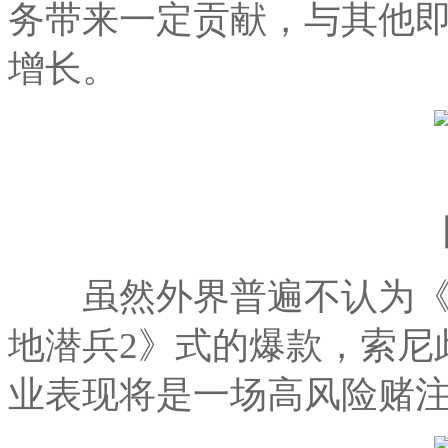
务带来一定贡献，与其他
增长。
虽然外界普遍不认为《
地潜兵2》式的爆款，索尼
业表现将是一场高风险赌