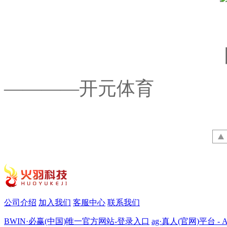
————开元体育
公司介绍
加入我们
客服中心
联系我们
BWIN·必赢(中国)唯一官方网站-登录入口
ag·真人(官网)平台 - 