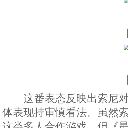
这番表态反映出索尼对
体表现持审慎看法。虽然索
这类多人合作游戏，但《