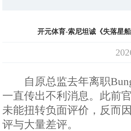
开元体育-索尼坦诚《失落星船
202
自原总监去年离职Bung
一直传出不利消息。此前
未能扭转负面评价，反而
评与大量差评。