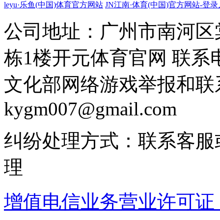
leyu·乐鱼(中国)体育官方网站
JN江南·体育(中国)官方网站-登
公司地址：广州市南河区
栋1楼开元体育官网 联系电话：
文化部网络游戏举报和联
kygm007@gmail.com
纠纷处理方式：联系客服
理
增值电信业务营业许可证：粤B